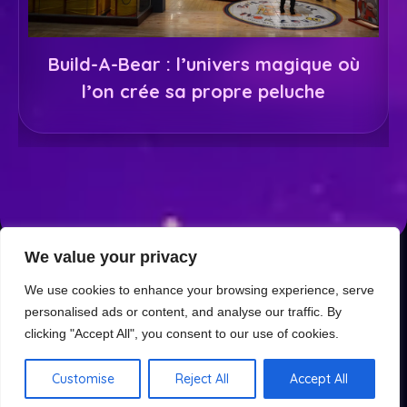
Build-A-Bear : l’univers magique où
l’on crée sa propre peluche
We value your privacy
We use cookies to enhance your browsing experience, serve
Mentions légales
Politique de confidentialité
personalised ads or content, and analyse our traffic. By
clicking "Accept All", you consent to our use of cookies.
Contact
À propos
Customise
Reject All
Accept All
© 2026 Plushie Dream
• Construit avec
GeneratePress