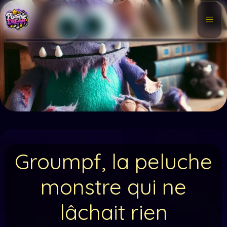
Aller
au
Me
contenu
Groumpf, la peluche
monstre qui ne
lâchait rien