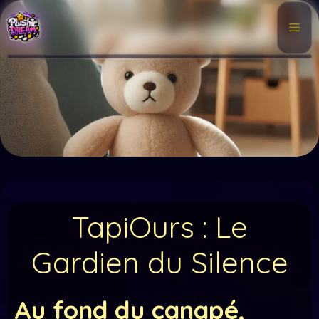
Aller
au
Me
contenu
TapiOurs : Le
Gardien du Silence
Au fond du canapé,